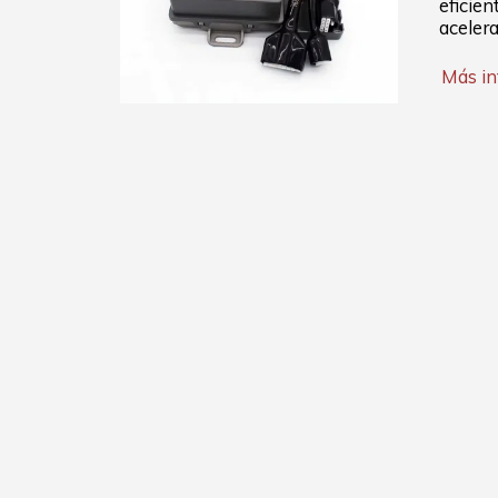
eficien
acelera
Más i